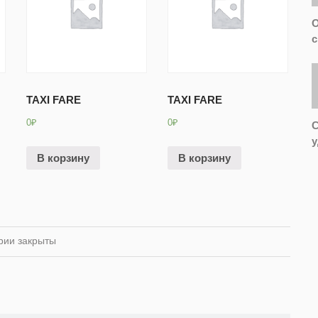
О
с
TAXI FARE
TAXI FARE
0
₽
0
₽
С
у
В корзину
В корзину
рии закрыты