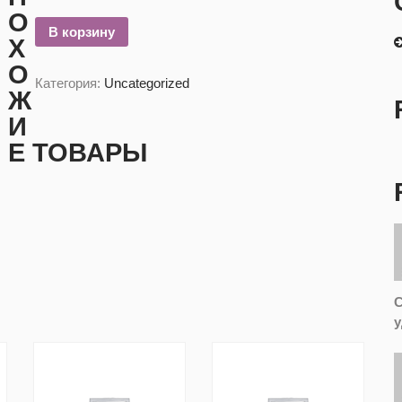
О
В корзину
Х
О
Категория:
Uncategorized
Ж
И
Е ТОВАРЫ
С
у