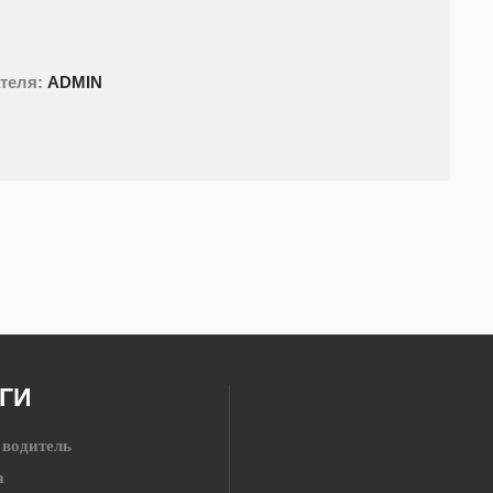
ателя:
ADMIN
ГИ
 водитель
а